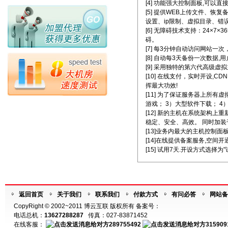
[4] 功能强大控制面板,可以直
[5] 提供WEB上传文件、恢
设置、ip限制、虚拟目录、错
[6] 无障碍技术支持：24×
碍。
[7] 每3分钟自动访问网站一次
[8] 自动每3天备份一次数据
[9] 采用独特的第六代高级
[10] 在线支付，实时开设
挥最大功效!
[11] 为了保证服务器上所
游戏； 3）大型软件下载； 
[12] 新的主机在系统架构
稳定、安全、高效。 同时加装千
[13]业务内最大的主机控制
[14]在线提供备案服务,空间
[15] 试用7天.开设方式选择为
返回首页
关于我们
联系我们
付款方式
有问必答
网站备
CopyRight © 2002~2011 博云互联 版权所有 备案号：
电话总机：
13627288287
传真：027-83871452
在线客服：
289755492
315909