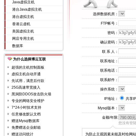
Java虚拟主机
港台Java虚拟主机
选择数据机房：
港台虚拟主机
FTP帐号：
香港云虚机
美国虚拟主机
密码：
网店专用主机
确认密码：
数据库
联 系 人：
为什么选择博云互联
联系地址：
超强的主机控制面板
联系电话：
虚拟主机自动开通
联系邮件：
先试用，满意后付款
25G高速带宽接入
操作系统：
黑洞防DDOS攻击防火墙
IP地址：
共享I
专业的网络安全维护
7*24小时技术支持
Mysql版本：
任意修改默认文档
金额/年限:
赠送Mysql数据库
您没有登陆
免费赠送企业邮箱
赠送访问统计
为防止主观因素未能及时给网