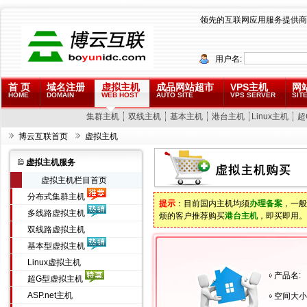
领先的互联网应用服务提供商
用户名:
首 页
域名注册
虚拟主机
成品网站超市
VPS主机
网
HOME
DOMAIN
WEB HOST
AUTO SITE
VPS SERVER
SITE
集群主机
双线主机
基本主机
港台主机
Linux主机
超
博云互联首页
虚拟主机
虚拟主机服务
虚拟主机栏目首页
分布式集群主机
提示
：目前国内主机均须
办理备案
，一般
多线路虚拟主机
烦的客户推荐购买
港台主机
，即买即用。
双线路虚拟主机
基本型虚拟主机
Linux虚拟主机
产品名:
超G型虚拟主机
ASP.net主机
空间大小