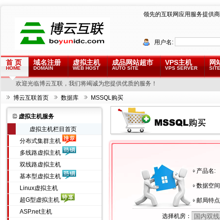
领先的互联网应用服务提供商
用户名:
首 页
域名注册
虚拟主机
成品网站超市
VPS主机
网
HOME
DOMAIN
WEB HOST
AUTO SITE
VPS SERVER
SITE
欢迎光临博云互联，我们将竭诚为您提供优质的服务！
博云互联首页
数据库
MSSQL购买
虚拟主机服务
虚拟主机栏目首页
分布式集群主机
多线路虚拟主机
双线路虚拟主机
产品名:
基本型虚拟主机
数据空间
Linux虚拟主机
超G型虚拟主机
邮局特点
ASP.net主机
选择机房：