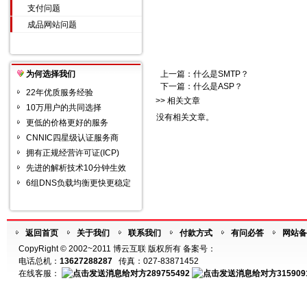
支付问题
成品网站问题
为何选择我们
上一篇：
什么是SMTP？
下一篇：
什么是ASP？
22年优质服务经验
>> 相关文章
10万用户的共同选择
没有相关文章。
更低的价格更好的服务
CNNIC四星级认证服务商
拥有正规经营许可证(ICP)
先进的解析技术10分钟生效
6组DNS负载均衡更快更稳定
返回首页
关于我们
联系我们
付款方式
有问必答
网站备
CopyRight © 2002~2011 博云互联 版权所有 备案号：
电话总机：
13627288287
传真：027-83871452
在线客服：
289755492
315909