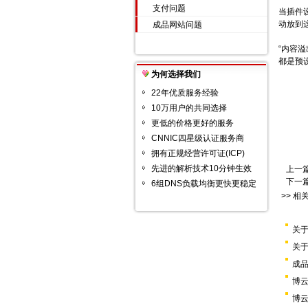
支付问题
当插件
动放到
成品网站问题
“内容
都是预
为何选择我们
22年优质服务经验
10万用户的共同选择
更低的价格更好的服务
CNNIC四星级认证服务商
拥有正规经营许可证(ICP)
先进的解析技术10分钟生效
上一
下一
6组DNS负载均衡更快更稳定
>> 相
关
关
成
博云
博云