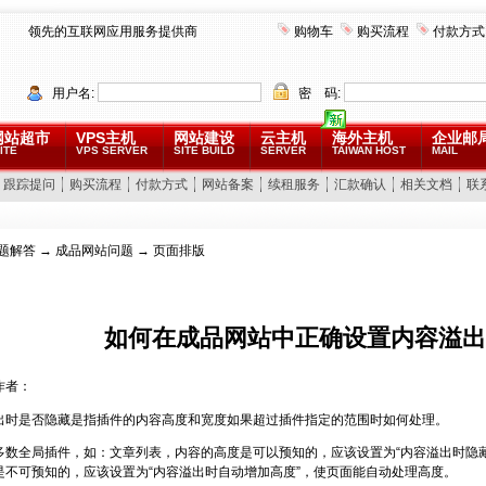
领先的互联网应用服务提供商
购物车
购买流程
付款方式
用户名:
密 码:
网站超市
VPS主机
网站建设
云主机
海外主机
企业邮
ITE
VPS SERVER
SITE BUILD
SERVER
TAIWAN HOST
MAIL
跟踪提问
购买流程
付款方式
网站备案
续租服务
汇款确认
相关文档
联
题解答
→
成品网站问题
→ 页面排版
如何在成品网站中正确设置内容溢出
作者：
出时是否隐藏是指插件的内容高度和宽度如果超过插件指定的范围时如何处理。
多数全局插件，如：文章列表，内容的高度是可以预知的，应该设置为“内容溢出时隐
是不可预知的，应该设置为“内容溢出时自动增加高度”，使页面能自动处理高度。