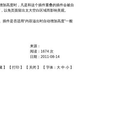
动增加高度时，凡是和这个插件重叠的插件会被自
度，以免页面留出太大空白区域而影响美观。
。插件是否适用“内容溢出时自动增加高度”一般
来源：
阅读：
1674
次
日期：
2011-08-14
藏
】 【
打印
】 【
关闭
】 【 字体：
大
中
小
】