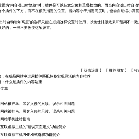
设置为“内容溢出时隐藏”时，插件是可以任意定位和重叠摆放的。而当内容溢出时自
这个插件的下方，而不在预先指定的位置。当内容小于指定高度时，也会自动缩小高
溢出时自动增加高度”的选择只能在必须这样设置时使用，以免使排版效果和预期不一致
设好的，一般不要改变这项设置。
【 双击滚屏 】 【
推荐朋友
】 【
收
篇：
在成品网站中运用插件匹配标签实现灵活的内容推荐
篇：
什么是插件的内容边距
关文章
于网站被挂马、黑客入侵的只读、误杀相关问题
于网站被挂马、黑客入侵的只读、误杀相关问题
品网站手机建站指南
互联虚拟主机的“错误页面定义”功能简介
互联虚拟主机PHP模式选择功能简介