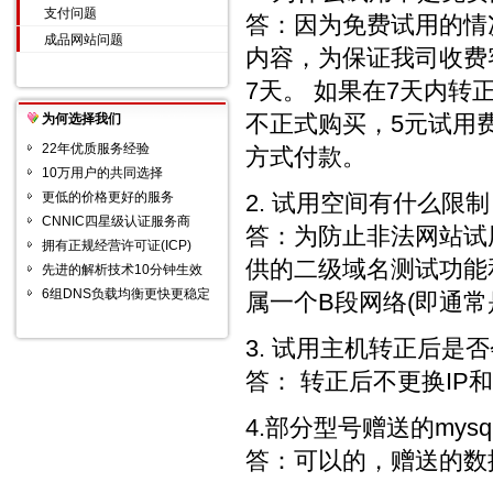
支付问题
答：因为免费试用的情
成品网站问题
内容，为保证我司收费
7天。 如果在7天内转
不正式购买，5元试用
为何选择我们
22年优质服务经验
方式付款。
10万用户的共同选择
更低的价格更好的服务
2. 试用空间有什么限
CNNIC四星级认证服务商
答：为防止非法网站试
拥有正规经营许可证(ICP)
供的二级域名测试功能
先进的解析技术10分钟生效
6组DNS负载均衡更快更稳定
属一个B段网络(即通常
3. 试用主机转正后是
答： 转正后不更换IP
4.部分型号赠送的mys
答：可以的，赠送的数