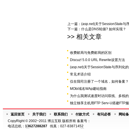
上一篇：
(asp.net)关于SessionSta
下一篇：
什么是DNS轮循? 如何实现？
>> 相关文章
收费邮局与免费邮局的区别
Discuz! 5.0.0 URL Rewrite设置方法
(asp.net)关于SessionState与序列
常见术语介绍
仅在我司注册了一个域名，如何备案？
MObi域名WAp建站指南
为什么我测试速度时访问双线、多线的
独立独享主机用FTP Serv-U搭建FTP
返回首页
关于我们
联系我们
付款方式
有问必答
网站备
CopyRight © 2002~2011 博云互联 版权所有 备案号：
电话总机：
13627288287
传真：027-83871452