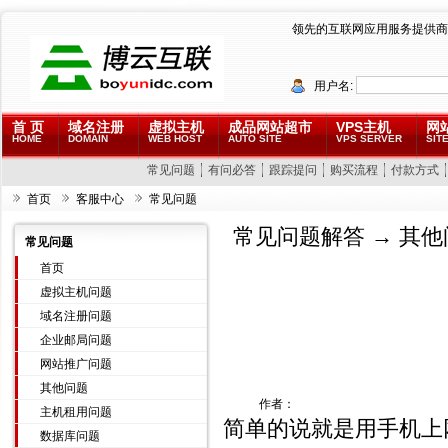
领先的互联网应用服务提供商
用户名:
首 页
域名注册
虚拟主机
成品网站超市
VPS主机
网
HOME
DOMAIN
WEB HOST
AUTO SITE
VPS SERVER
SITE
常见问题
有问必答
跟踪提问
购买流程
付款方式
首页
客服中心
常见问题
常见问题解答
→
其他
常见问题
首页
虚拟主机问题
域名注册问题
企业邮局问题
网站推广问题
其他问题
作者：
主机租用问题
简单的说就是用手机上网，
数据库问题