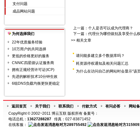
支付问题
成品网站问题
上一篇：
个人是否可以成为代理商？
为何选择我们
下一篇：
代理分为哪些级别及享受什么
>> 相关文章
22年优质服务经验
10万用户的共同选择
请问能多建立多个数据库吗？
更低的价格更好的服务
CNNIC四星级认证服务商
耗资源停权通知及相关问题汇总
拥有正规经营许可证(ICP)
为什么在访问自己的网站时会显示“该
先进的解析技术10分钟生效
6组DNS负载均衡更快更稳定
返回首页
关于我们
联系我们
付款方式
有问必答
网站备
CopyRight © 2002~2011 博云互联 版权所有 备案号：
电话总机：
13627288287
传真：027-83871452
在线客服：
289755492
315909