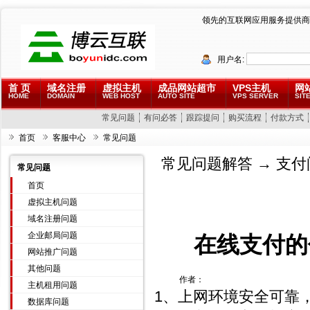
领先的互联网应用服务提供商
用户名:
首 页
域名注册
虚拟主机
成品网站超市
VPS主机
网
HOME
DOMAIN
WEB HOST
AUTO SITE
VPS SERVER
SITE
常见问题
有问必答
跟踪提问
购买流程
付款方式
首页
客服中心
常见问题
常见问题解答
→
支付
常见问题
首页
虚拟主机问题
域名注册问题
企业邮局问题
在线支付的
网站推广问题
其他问题
作者：
主机租用问题
1、上网环境安全可靠
数据库问题