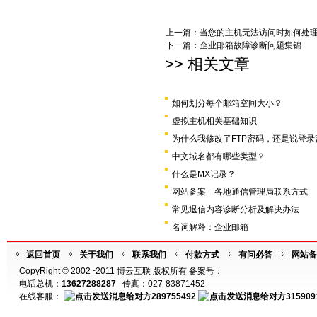
上一篇：
当您的主机无法访问时如何处
下一篇：
企业邮箱故障诊断问题集锦
>> 相关文章
如何划分每个邮箱空间大小？
虚拟主机相关基础知识
为什么我修改了FTP密码，还是说登
中文域名都有哪些类型？
什么是MX记录？
网站备案－各地通信管理局联系方式
常见退信内容诊断分析及解决办法
名词解释：企业邮箱
返回首页
关于我们
联系我们
付款方式
有问必答
网站备
CopyRight © 2002~2011 博云互联 版权所有 备案号：
电话总机：
13627288287
传真：027-83871452
在线客服：
289755492
315909