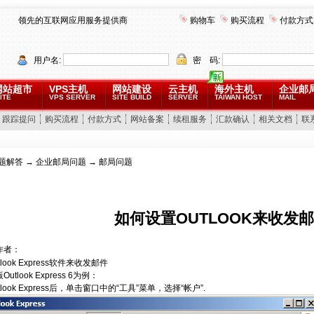
领先的互联网应用服务提供商
购物车
购买流程
付款方式
用户名:
密 码:
网站超市
VPS主机
网站建设
云主机
海外主机
企业邮
ITE
VPS SERVER
SITE BUILD
SERVER
TAIWAN HOST
MAIL
跟踪提问
购买流程
付款方式
网站备案
续租服务
汇款确认
相关文档
联
题解答
→
企业邮局问题
→ 邮局问题
如何设置OUTLOOK来收发
作者：
look Express软件来收发邮件
utlook Express 6为例：
tlook Express后，单击窗口中的“工具”菜单，选择“帐户”.